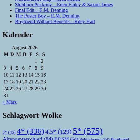
Stubborn Puckboy – Eden Finley & Saxon James
Final Edit – E.M. Denning
The Poster Boy – E.M. Denning
Boyfriend Without Benefits – Riley Hart
Kalender
August 2026
M
D
M
D
F
S
S
1
2
3
4
5
6
7
8
9
10
11
12
13
14
15
16
17
18
19
20
21
22
23
24
25
26
27
28
29
30
31
« März
Schlagwort-Wolke
5*
(575)
4*
(336)
4.5*
(129)
3*
(45)
Altersunterschied
(84)
BDSM
(64)
Berührend
Behinderung
(34)