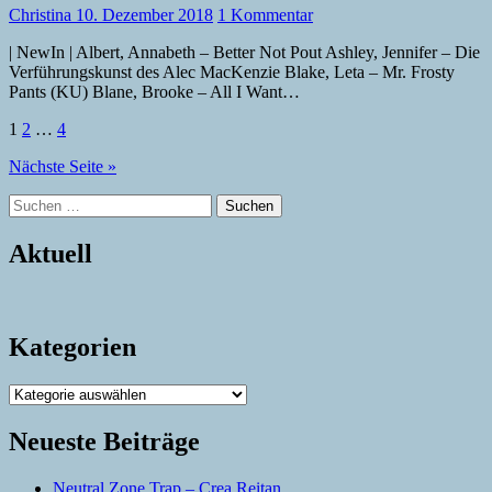
Christina
10. Dezember 2018
1 Kommentar
| NewIn | Albert, Annabeth – Better Not Pout Ashley, Jennifer – Die
Verführungskunst des Alec MacKenzie Blake, Leta – Mr. Frosty
Pants (KU) Blane, Brooke – All I Want…
Seitennummerierung
1
2
…
4
der
Nächste Seite »
Beiträge
Suchen
nach:
Aktuell
Kategorien
Kategorien
Neueste Beiträge
Neutral Zone Trap – Crea Reitan