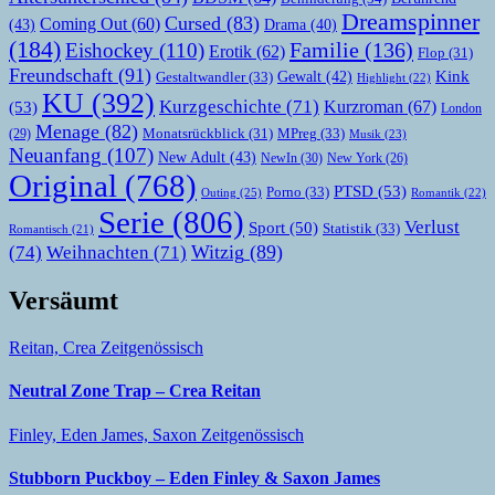
Dreamspinner
Cursed
(83)
Coming Out
(60)
(43)
Drama
(40)
(184)
Familie
(136)
Eishockey
(110)
Erotik
(62)
Flop
(31)
Freundschaft
(91)
Kink
Gewalt
(42)
Gestaltwandler
(33)
Highlight
(22)
KU
(392)
Kurzgeschichte
(71)
Kurzroman
(67)
(53)
London
Menage
(82)
MPreg
(33)
(29)
Monatsrückblick
(31)
Musik
(23)
Neuanfang
(107)
New Adult
(43)
NewIn
(30)
New York
(26)
Original
(768)
PTSD
(53)
Porno
(33)
Outing
(25)
Romantik
(22)
Serie
(806)
Verlust
Sport
(50)
Statistik
(33)
Romantisch
(21)
Witzig
(89)
(74)
Weihnachten
(71)
Versäumt
Reitan, Crea
Zeitgenössisch
Neutral Zone Trap – Crea Reitan
Finley, Eden
James, Saxon
Zeitgenössisch
Stubborn Puckboy – Eden Finley & Saxon James