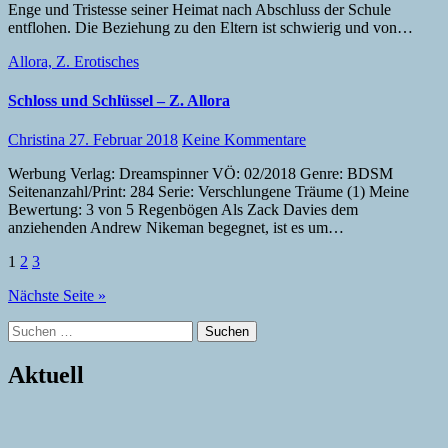
Enge und Tristesse seiner Heimat nach Abschluss der Schule
entflohen. Die Beziehung zu den Eltern ist schwierig und von…
Allora, Z.
Erotisches
Schloss und Schlüssel – Z. Allora
Christina
27. Februar 2018
Keine Kommentare
Werbung Verlag: Dreamspinner VÖ: 02/2018 Genre: BDSM
Seitenanzahl/Print: 284 Serie: Verschlungene Träume (1) Meine
Bewertung: 3 von 5 Regenbögen Als Zack Davies dem
anziehenden Andrew Nikeman begegnet, ist es um…
Seitennummerierung
1
2
3
der
Nächste Seite »
Beiträge
Suchen
nach:
Aktuell