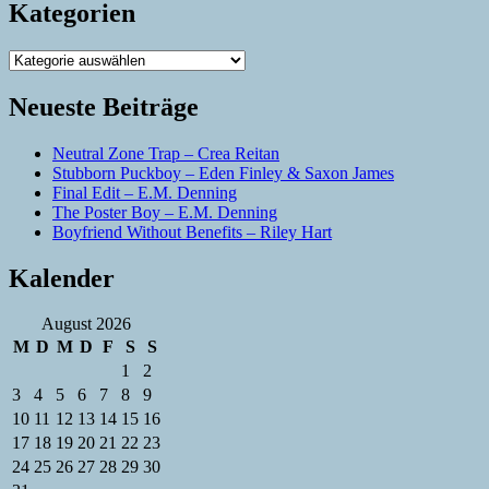
Kategorien
Kategorien
Neueste Beiträge
Neutral Zone Trap – Crea Reitan
Stubborn Puckboy – Eden Finley & Saxon James
Final Edit – E.M. Denning
The Poster Boy – E.M. Denning
Boyfriend Without Benefits – Riley Hart
Kalender
August 2026
M
D
M
D
F
S
S
1
2
3
4
5
6
7
8
9
10
11
12
13
14
15
16
17
18
19
20
21
22
23
24
25
26
27
28
29
30