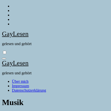
Zum
Inhalt
springen
GayLesen
gelesen und gehört
GayLesen
gelesen und gehört
Über mich
Impressum
Datenschutzerklärung
Musik