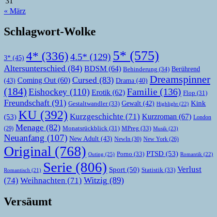
31
« März
Schlagwort-Wolke
5*
(575)
4*
(336)
4.5*
(129)
3*
(45)
Altersunterschied
(84)
BDSM
(64)
Berührend
Behinderung
(34)
Dreamspinner
Cursed
(83)
Coming Out
(60)
(43)
Drama
(40)
(184)
Familie
(136)
Eishockey
(110)
Erotik
(62)
Flop
(31)
Freundschaft
(91)
Kink
Gewalt
(42)
Gestaltwandler
(33)
Highlight
(22)
KU
(392)
Kurzgeschichte
(71)
Kurzroman
(67)
(53)
London
Menage
(82)
MPreg
(33)
(29)
Monatsrückblick
(31)
Musik
(23)
Neuanfang
(107)
New Adult
(43)
NewIn
(30)
New York
(26)
Original
(768)
PTSD
(53)
Porno
(33)
Outing
(25)
Romantik
(22)
Serie
(806)
Verlust
Sport
(50)
Statistik
(33)
Romantisch
(21)
Witzig
(89)
(74)
Weihnachten
(71)
Versäumt