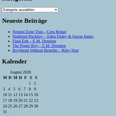
Kategorien
Neueste Beiträge
Neutral Zone Trap – Crea Reitan
Stubborn Puckboy – Eden Finley & Saxon James
Final Edit – E.M. Denning
The Poster Boy – E.M. Denning
Boyfriend Without Benefits – Riley Hart
Kalender
August 2026
M
D
M
D
F
S
S
1
2
3
4
5
6
7
8
9
10
11
12
13
14
15
16
17
18
19
20
21
22
23
24
25
26
27
28
29
30
31