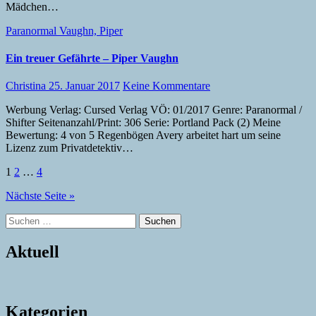
Mädchen…
Paranormal
Vaughn, Piper
Ein treuer Gefährte – Piper Vaughn
Christina
25. Januar 2017
Keine Kommentare
Werbung Verlag: Cursed Verlag VÖ: 01/2017 Genre: Paranormal /
Shifter Seitenanzahl/Print: 306 Serie: Portland Pack (2) Meine
Bewertung: 4 von 5 Regenbögen Avery arbeitet hart um seine
Lizenz zum Privatdetektiv…
Seitennummerierung
1
2
…
4
der
Nächste Seite »
Beiträge
Suchen
nach:
Aktuell
Kategorien