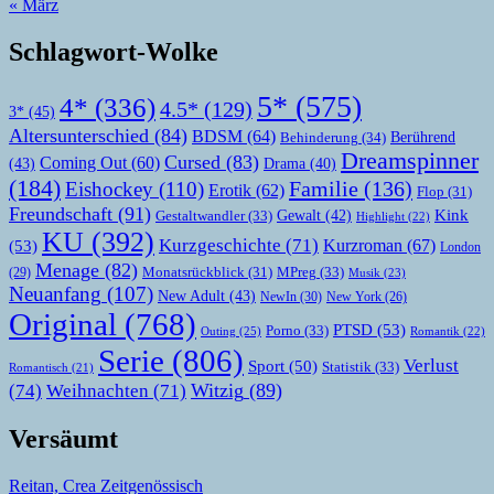
« März
Schlagwort-Wolke
5*
(575)
4*
(336)
4.5*
(129)
3*
(45)
Altersunterschied
(84)
BDSM
(64)
Berührend
Behinderung
(34)
Dreamspinner
Cursed
(83)
Coming Out
(60)
(43)
Drama
(40)
(184)
Familie
(136)
Eishockey
(110)
Erotik
(62)
Flop
(31)
Freundschaft
(91)
Kink
Gewalt
(42)
Gestaltwandler
(33)
Highlight
(22)
KU
(392)
Kurzgeschichte
(71)
Kurzroman
(67)
(53)
London
Menage
(82)
MPreg
(33)
(29)
Monatsrückblick
(31)
Musik
(23)
Neuanfang
(107)
New Adult
(43)
NewIn
(30)
New York
(26)
Original
(768)
PTSD
(53)
Porno
(33)
Outing
(25)
Romantik
(22)
Serie
(806)
Verlust
Sport
(50)
Statistik
(33)
Romantisch
(21)
Witzig
(89)
(74)
Weihnachten
(71)
Versäumt
Reitan, Crea
Zeitgenössisch