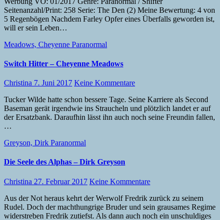
Werbung VÖ: 01/2017 Genre: Paranormal / Shifter
Seitenanzahl/Print: 258 Serie: The Den (2) Meine Bewertung: 4 von
5 Regenbögen Nachdem Farley Opfer eines Überfalls geworden ist,
will er sein Leben…
Meadows, Cheyenne
Paranormal
Switch Hitter – Cheyenne Meadows
Christina
7. Juni 2017
Keine Kommentare
Tucker Wilde hatte schon bessere Tage. Seine Karriere als Second
Baseman gerät irgendwie ins Straucheln und plötzlich landet er auf
der Ersatzbank. Daraufhin lässt ihn auch noch seine Freundin fallen,
…
Greyson, Dirk
Paranormal
Die Seele des Alphas – Dirk Greyson
Christina
27. Februar 2017
Keine Kommentare
Aus der Not heraus kehrt der Werwolf Fredrik zurück zu seinem
Rudel. Doch der machthungrige Bruder und sein grausames Regime
widerstreben Fredrik zutiefst. Als dann auch noch ein unschuldiges