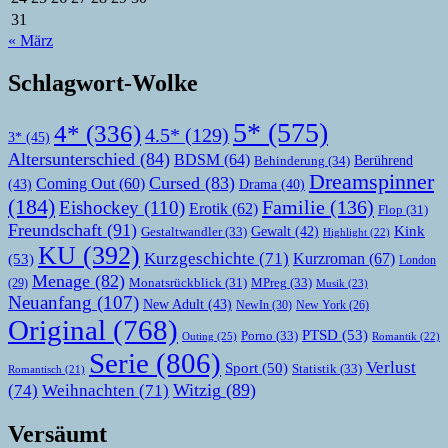
31
« März
Schlagwort-Wolke
5*
(575)
4*
(336)
4.5*
(129)
3*
(45)
Altersunterschied
(84)
BDSM
(64)
Berührend
Behinderung
(34)
Dreamspinner
Cursed
(83)
Coming Out
(60)
(43)
Drama
(40)
(184)
Familie
(136)
Eishockey
(110)
Erotik
(62)
Flop
(31)
Freundschaft
(91)
Kink
Gewalt
(42)
Gestaltwandler
(33)
Highlight
(22)
KU
(392)
Kurzgeschichte
(71)
Kurzroman
(67)
(53)
London
Menage
(82)
MPreg
(33)
(29)
Monatsrückblick
(31)
Musik
(23)
Neuanfang
(107)
New Adult
(43)
NewIn
(30)
New York
(26)
Original
(768)
PTSD
(53)
Porno
(33)
Outing
(25)
Romantik
(22)
Serie
(806)
Verlust
Sport
(50)
Statistik
(33)
Romantisch
(21)
Witzig
(89)
(74)
Weihnachten
(71)
Versäumt