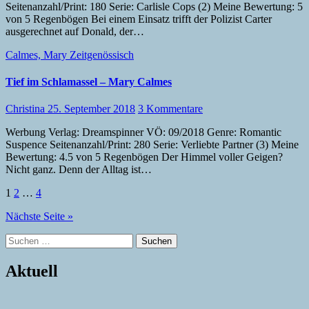
Seitenanzahl/Print: 180 Serie: Carlisle Cops (2) Meine Bewertung: 5
von 5 Regenbögen Bei einem Einsatz trifft der Polizist Carter
ausgerechnet auf Donald, der…
Calmes, Mary
Zeitgenössisch
Tief im Schlamassel – Mary Calmes
Christina
25. September 2018
3 Kommentare
Werbung Verlag: Dreamspinner VÖ: 09/2018 Genre: Romantic
Suspence Seitenanzahl/Print: 280 Serie: Verliebte Partner (3) Meine
Bewertung: 4.5 von 5 Regenbögen Der Himmel voller Geigen?
Nicht ganz. Denn der Alltag ist…
Seitennummerierung
1
2
…
4
der
Nächste Seite »
Beiträge
Suchen
nach:
Aktuell