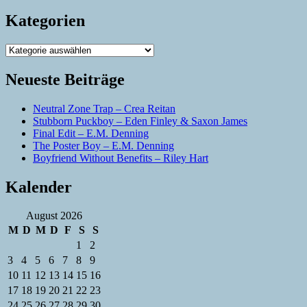
Kategorien
Kategorien
Neueste Beiträge
Neutral Zone Trap – Crea Reitan
Stubborn Puckboy – Eden Finley & Saxon James
Final Edit – E.M. Denning
The Poster Boy – E.M. Denning
Boyfriend Without Benefits – Riley Hart
Kalender
August 2026
M
D
M
D
F
S
S
1
2
3
4
5
6
7
8
9
10
11
12
13
14
15
16
17
18
19
20
21
22
23
24
25
26
27
28
29
30