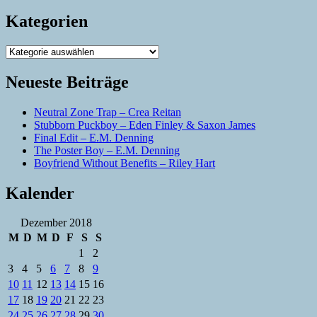
Kategorien
Kategorien
Neueste Beiträge
Neutral Zone Trap – Crea Reitan
Stubborn Puckboy – Eden Finley & Saxon James
Final Edit – E.M. Denning
The Poster Boy – E.M. Denning
Boyfriend Without Benefits – Riley Hart
Kalender
Dezember 2018
M
D
M
D
F
S
S
1
2
3
4
5
6
7
8
9
10
11
12
13
14
15
16
17
18
19
20
21
22
23
24
25
26
27
28
29
30