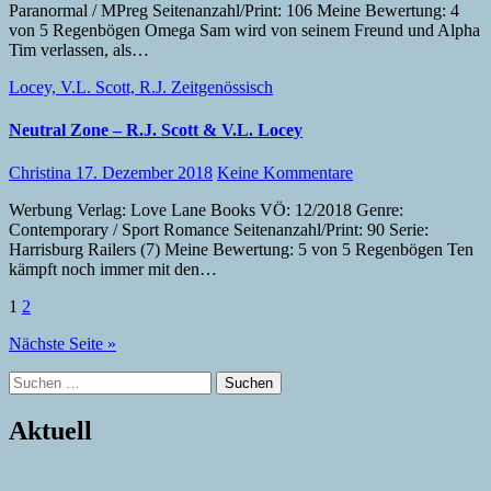
Paranormal / MPreg Seitenanzahl/Print: 106 Meine Bewertung: 4
von 5 Regenbögen Omega Sam wird von seinem Freund und Alpha
Tim verlassen, als…
Locey, V.L.
Scott, R.J.
Zeitgenössisch
Neutral Zone – R.J. Scott & V.L. Locey
Christina
17. Dezember 2018
Keine Kommentare
Werbung Verlag: Love Lane Books VÖ: 12/2018 Genre:
Contemporary / Sport Romance Seitenanzahl/Print: 90 Serie:
Harrisburg Railers (7) Meine Bewertung: 5 von 5 Regenbögen Ten
kämpft noch immer mit den…
Seitennummerierung
1
2
der
Nächste Seite »
Beiträge
Suchen
nach:
Aktuell