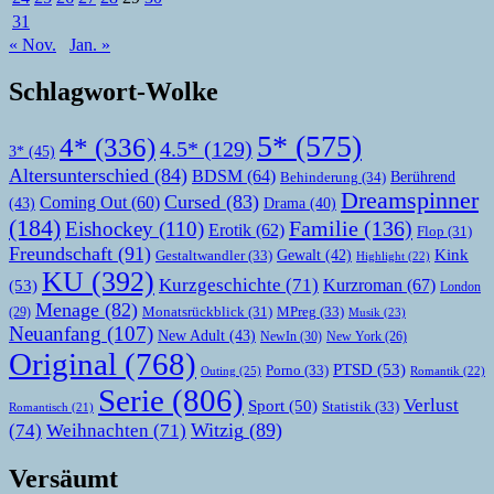
31
« Nov.
Jan. »
Schlagwort-Wolke
5*
(575)
4*
(336)
4.5*
(129)
3*
(45)
Altersunterschied
(84)
BDSM
(64)
Berührend
Behinderung
(34)
Dreamspinner
Cursed
(83)
Coming Out
(60)
(43)
Drama
(40)
(184)
Familie
(136)
Eishockey
(110)
Erotik
(62)
Flop
(31)
Freundschaft
(91)
Kink
Gewalt
(42)
Gestaltwandler
(33)
Highlight
(22)
KU
(392)
Kurzgeschichte
(71)
Kurzroman
(67)
(53)
London
Menage
(82)
MPreg
(33)
(29)
Monatsrückblick
(31)
Musik
(23)
Neuanfang
(107)
New Adult
(43)
NewIn
(30)
New York
(26)
Original
(768)
PTSD
(53)
Porno
(33)
Outing
(25)
Romantik
(22)
Serie
(806)
Verlust
Sport
(50)
Statistik
(33)
Romantisch
(21)
Witzig
(89)
(74)
Weihnachten
(71)
Versäumt