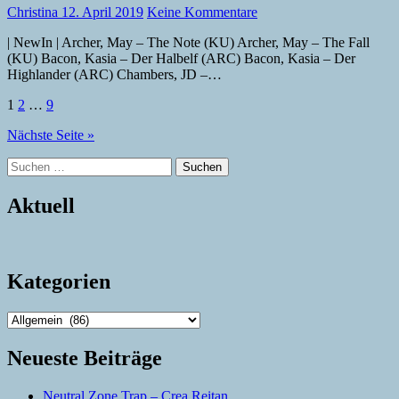
Christina
12. April 2019
Keine Kommentare
| NewIn | Archer, May – The Note (KU) Archer, May – The Fall
(KU) Bacon, Kasia – Der Halbelf (ARC) Bacon, Kasia – Der
Highlander (ARC) Chambers, JD –…
Seitennummerierung
1
2
…
9
der
Nächste Seite »
Beiträge
Suchen
nach:
Aktuell
Kategorien
Kategorien
Neueste Beiträge
Neutral Zone Trap – Crea Reitan