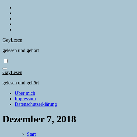
Zum
Inhalt
springen
GayLesen
gelesen und gehört
GayLesen
gelesen und gehört
Über mich
Impressum
Datenschutzerklärung
Dezember 7, 2018
Start