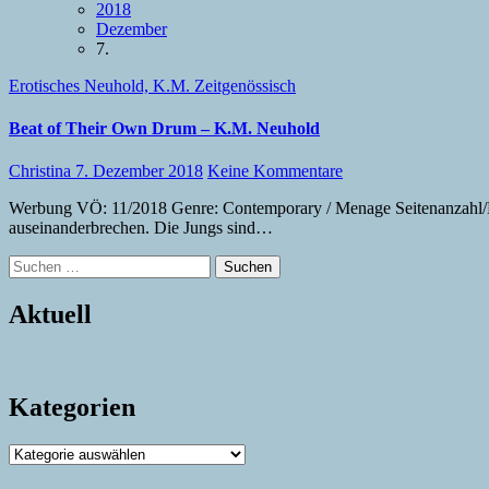
2018
Dezember
7.
Erotisches
Neuhold, K.M.
Zeitgenössisch
Beat of Their Own Drum – K.M. Neuhold
Christina
7. Dezember 2018
Keine Kommentare
Werbung VÖ: 11/2018 Genre: Contemporary / Menage Seitenanzahl/Print: 440 Serie: Replay (3) Meine Bewertung: 4.5 von 5 Regenbögen Der Musikmanager Archer sieht seine Erfolgsband Downward Spiral
auseinanderbrechen. Die Jungs sind…
Suchen
nach:
Aktuell
Kategorien
Kategorien