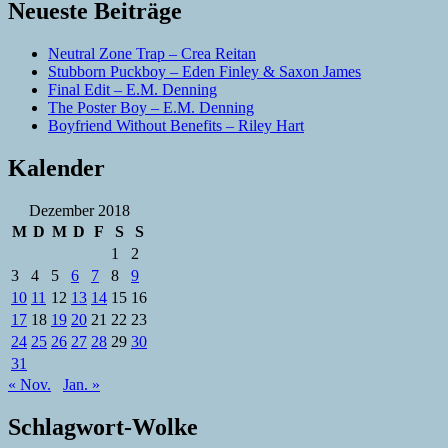
Neueste Beiträge
Neutral Zone Trap – Crea Reitan
Stubborn Puckboy – Eden Finley & Saxon James
Final Edit – E.M. Denning
The Poster Boy – E.M. Denning
Boyfriend Without Benefits – Riley Hart
Kalender
Dezember 2018
M
D
M
D
F
S
S
1
2
3
4
5
6
7
8
9
10
11
12
13
14
15
16
17
18
19
20
21
22
23
24
25
26
27
28
29
30
31
« Nov.
Jan. »
Schlagwort-Wolke