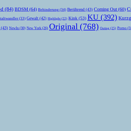
ed
(84)
C
BDSM
(64)
Coming Out
(60)
Berührend
(43)
Behinderung
(34)
KU
(392)
Kurzg
Kink
(53)
Gewalt
(42)
taltwandler
(33)
Highlight
(22)
Original
(768)
(43)
Porno
(3
NewIn
(30)
New York
(26)
Outing
(25)