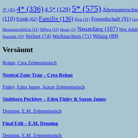
5*
(575)
4*
(336)
4.5*
(129)
Altersunterschi
3*
(45)
Familie
(136)
(110)
Freundschaft
(91)
Erotik
(62)
Ges
Flop
(31)
Neuanfang
(107)
New Adult
MPreg
(33)
Monatsrückblick
(31)
Musik
(23)
Witzig
(89)
Verlust
(74)
Weihnachten
(71)
Statistik
(33)
Versäumt
Reitan, Crea
Zeitgenössisch
Neutral Zone Trap – Crea Reitan
Finley, Eden
James, Saxon
Zeitgenössisch
Stubborn Puckboy – Eden Finley & Saxon James
Denning, E.M.
Zeitgenössisch
Final Edit – E.M. Denning
Denning, E.M.
Zeitgenössisch