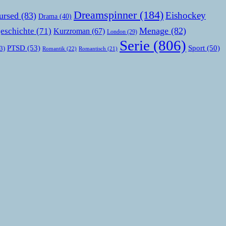
Dreamspinner
(184)
Eishockey
ursed
(83)
Drama
(40)
Menage
(82)
eschichte
(71)
Kurzroman
(67)
London
(29)
Serie
(806)
PTSD
(53)
Sport
(50)
3)
Romantik
(22)
Romantisch
(21)