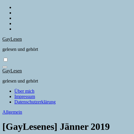
Zum
Inhalt
springen
GayLesen
gelesen und gehört
GayLesen
gelesen und gehört
Über mich
Impressum
Datenschutzerklärung
Allgemein
[GayLesenes] Jänner 2019