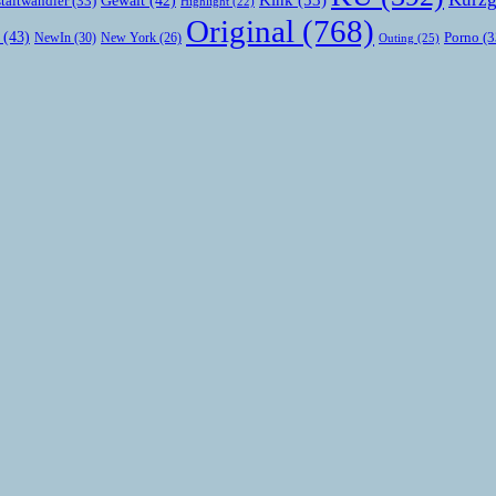
Gewalt
(42)
taltwandler
(33)
Highlight
(22)
Original
(768)
(43)
Porno
(3
NewIn
(30)
New York
(26)
Outing
(25)