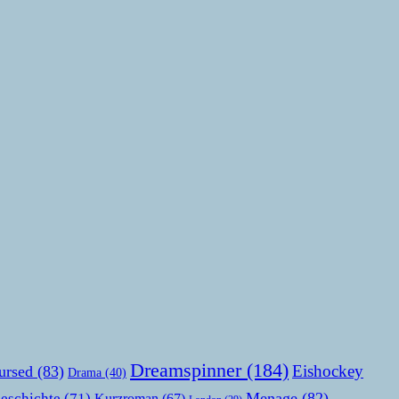
Dreamspinner
(184)
Eishockey
ursed
(83)
Drama
(40)
Menage
(82)
eschichte
(71)
Kurzroman
(67)