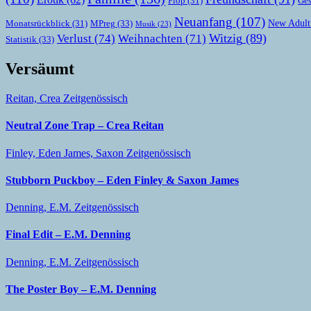
Ges
Flop
(31)
Neuanfang
(107)
New Adult
MPreg
(33)
Monatsrückblick
(31)
Musik
(23)
Witzig
(89)
Verlust
(74)
Weihnachten
(71)
Statistik
(33)
Versäumt
Reitan, Crea
Zeitgenössisch
Neutral Zone Trap – Crea Reitan
Finley, Eden
James, Saxon
Zeitgenössisch
Stubborn Puckboy – Eden Finley & Saxon James
Denning, E.M.
Zeitgenössisch
Final Edit – E.M. Denning
Denning, E.M.
Zeitgenössisch
The Poster Boy – E.M. Denning