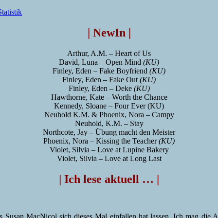
Statistik
| NewIn |
Arthur, A.M. – Heart of Us
David, Luna – Open Mind
(KU)
Finley, Eden – Fake Boyfriend
(KU)
Finley, Eden – Fake Out
(KU)
Finley, Eden – Deke
(KU)
Hawthorne, Kate – Worth the Chance
Kennedy, Sloane – Four Ever (KU)
Neuhold K.M. & Phoenix, Nora – Campy
Neuhold, K.M. – Stay
Northcote, Jay – Übung macht den Meister
Phoenix, Nora – Kissing the Teacher
(KU)
Violet, Silvia – Love at Lupine Bakery
Violet, Silvia – Love at Long Last
| Ich lese aktuell … |
as Susan MacNicol sich dieses Mal einfallen hat lassen. Ich mag die