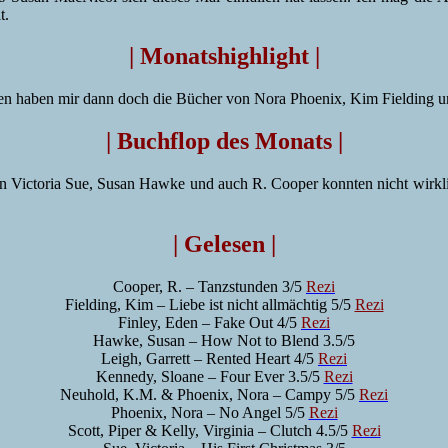
t.
| Monatshighlight |
len haben mir dann doch die Bücher von Nora Phoenix, Kim Fielding
| Buchflop des Monats |
 von Victoria Sue, Susan Hawke und auch R. Cooper konnten nicht wir
| Gelesen |
Cooper, R. – Tanzstunden 3/5
Rezi
Fielding, Kim – Liebe ist nicht allmächtig 5/5
Rezi
Finley, Eden – Fake Out 4/5
Rezi
Hawke, Susan – How Not to Blend 3.5/5
Leigh, Garrett – Rented Heart 4/5
Rezi
Kennedy, Sloane – Four Ever 3.5/5
Rezi
Neuhold, K.M. & Phoenix, Nora – Campy 5/5
Rezi
Phoenix, Nora – No Angel 5/5
Rezi
Scott, Piper & Kelly, Virginia – Clutch 4.5/5
Rezi