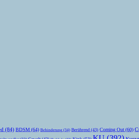
ed
(84)
C
BDSM
(64)
Coming Out
(60)
Berührend
(43)
Behinderung
(34)
KU
(392)
Kurzg
Kink
(53)