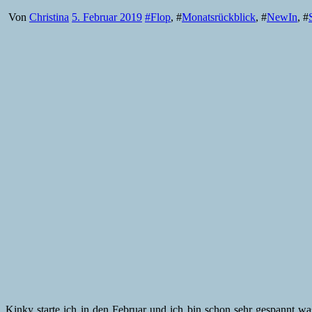
Von
Christina
5. Februar 2019
#
Flop
, #
Monatsrückblick
, #
NewIn
, #
Kinky starte ich in den Februar und ich bin schon sehr gespannt w