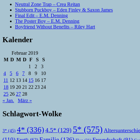
Neutral Zone Trap – Crea Reitan
Stubborn Puckboy – Eden Finley & Saxon James
Final Edit – E.M. Denning
The Poster Boy – E.M. Denning
Boyfriend Without Benefits – Riley Hart
Kalender
Februar 2019
M
D
M
D
F
S
S
1
2
3
4
5
6
7
8
9
10
11
12
13
14
15
16
17
18
19
20
21
22
23
24
25
26
27
28
« Jan.
März »
Schlagwort-Wolke
5*
(575)
4*
(336)
4.5*
(129)
Altersunterschi
3*
(45)
Familie
(136)
(110)
Freundschaft
(91)
Erotik
(62)