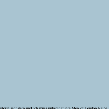
 Autorin sehr gern und ich muss unbedingt ihre Men of London Reihe