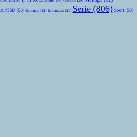
London
(29)
Serie
(806)
PTSD
(53)
Sport
(50)
3)
Romantik
(22)
Romantisch
(21)